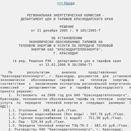
<<< Назад
              РЕГИОНАЛЬНАЯ ЭНЕРГЕТИЧЕСКАЯ КОМИССИЯ -

           ДЕПАРТАМЕНТ ЦЕН И ТАРИФОВ КРАСНОДАРСКОГО КРАЯ

                              РЕШЕНИЕ

                от 21 декабря 2005 г. N 105/2005-Т

                          ОБ УСТАНОВЛЕНИИ

               ЭКОНОМИЧЕСКИ ОБОСНОВАННЫХ ТАРИФОВ НА

          ТЕПЛОВУЮ ЭНЕРГИЮ И УСЛУГИ ПО ПЕРЕДАЧЕ ТЕПЛОВОЙ

                ЭНЕРГИИ ОАО "КРАСНОДАРТЕПЛОЭНЕРГО",

                           Г. КРАСНОДАР

       (в ред. Решения РЭК - департамента цен и тарифов края

                    от 15.02.2006 N 30/2006-Т)

     По       результатам      анализа      представленных       
 "Краснодартеплоэнерго", г. Краснодар, документов  для  установле
 экономически   обоснованных  тарифов   на   тепловую   энергию, 
 соответствии  с  заключением экспертизы региональной энергетичес
 комиссией  -  департаментом  цен  и  тарифов  Краснодарского   к
принято решение:

     1.  Установить  на 2006 год для ОАО "Краснодартеплоэнерго", 
 Краснодар, экономически обоснованные тарифы на тепловую  энергии
 услуги  по  передаче  тепловой энергии в  следующих  размерах  (
НДС):

     1.1. Отопление - 588,48 руб./Гкал.

     1.2. Горячее водоснабжение (без воды) - 597,76 руб./Гкал.

     1.3. Горячее водоснабжение (с водой) - 751,90 руб./Гкал.

     1.4. Пар - 529,94 руб./Гкал.

     1.5. Передача тепловой энергии ТЭЦ-ТК-3 - 383,43 руб./Гкал.

     2. Руководству ОАО "Краснодартеплоэнерго", г. Краснодар:
