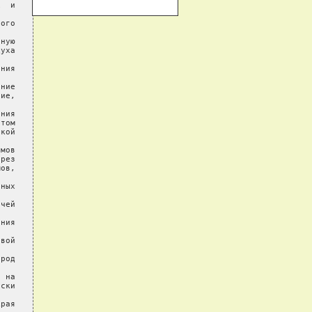
  и

ого

ную

уха

ния

ние

ие,

ния

том

кой

мов

рез

ов,

ных

чей

ния

вой

род

 на

ски

рая
