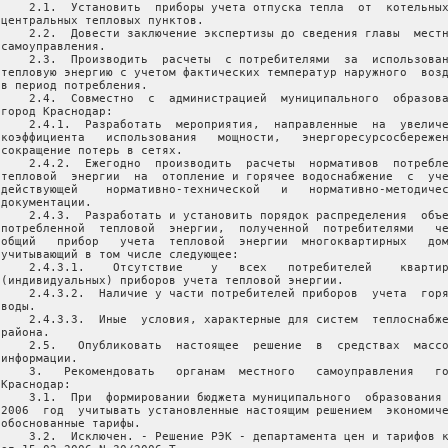
     2.1.  Установить  приборы учета отпуска тепла  от  котельных
 центральных тепловых пунктов.

     2.2.  Довести заключение экспертизы до сведения главы  местн
самоуправления.

     2.3.  Производить  расчеты  с потребителями  за  использован
 тепловую энергию с учетом фактических температур наружного  возд
 в период потребления.

     2.4.  Совместно  с  администрацией  муниципального  образова
город Краснодар:

     2.4.1.  Разработать  мероприятия,  направленные  на  увеличе
 коэффициента   использования   мощности,   энергоресурсосбережен
 сокращение потерь в сетях.

     2.4.2.  Ежегодно  производить  расчеты  нормативов  потребле
 тепловой  энергии  на  отопление и горячее водоснабжение  с  уче
 действующей    нормативно-технической   и   нормативно-методичес
документации.

     2.4.3.  Разработать и установить порядок распределения  объе
 потребленной  тепловой  энергии,  полученной  потребителями   че
 общий   прибор   учета  тепловой  энергии  многоквартирных   дом
 учитывающий в том числе следующее:

     2.4.3.1.    Отсутствие    у   всех   потребителей    квартир
 (индивидуальных) приборов учета тепловой энергии.

     2.4.3.2.  Наличие у части потребителей приборов  учета  горя
воды.

     2.4.3.3.  Иные  условия, характерные для систем  теплоснабже
района.

     2.5.   Опубликовать  настоящее  решение  в  средствах  массо
информации.

     3.   Рекомендовать   органам  местного   самоуправления   го
Краснодар:

     3.1.  При  формировании бюджета муниципального  образования 
 2006  год  учитывать установленные настоящим решением  экономиче
 обоснованные тарифы.

     3.2.  Исключен. - Решение РЭК - департамента цен и тарифов к