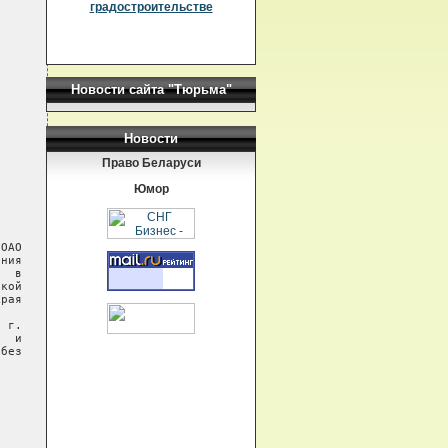
градостроительстве
Новости сайта "Тюрьма"
Новости
Право Беларуси
Юмор
ОАО

ния

  в

кой

рая

 г.

  и

без
