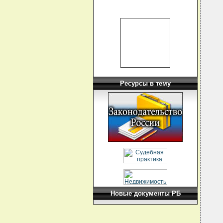
  
  
  
   
  
  
  
  
   
  
  
  
  
Ресурсы в тему
  
  
   
  
  
  
  
  
  
  
   
  
   
  
   
  
   
Новые документы РБ
  
  
  
  