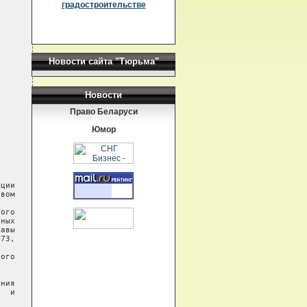
градостроительстве
Новости сайта "Тюрьма"
Новости
Право Беларуси
Юмор
ции

вом

ого

ных

авы

73,

ого

ния

  и
