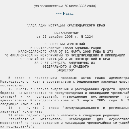
(по состоянию на 10 июля 2006 года)
<<< Назад
              ГЛАВА АДМИНИСТРАЦИИ КРАСНОДАРСКОГО КРАЯ

                           ПОСТАНОВЛЕНИЕ

                   от 21 декабря 2005 г. N 1224

                       О ВНЕСЕНИИ ИЗМЕНЕНИЙ

                В ПОСТАНОВЛЕНИЕ ГЛАВЫ АДМИНИСТРАЦИИ

          КРАСНОДАРСКОГО КРАЯ ОТ 31 МАРТА 2005 ГОДА N 273

   "О ФИНАНСИРОВАНИИ МЕРОПРИЯТИЙ ПО ПРЕДУПРЕЖДЕНИЮ И ЛИКВИДАЦИИ

           ЧРЕЗВЫЧАЙНЫХ СИТУАЦИЙ И ИХ ПОСЛЕДСТВИЙ В КРАЕ

                  ЗА СЧЕТ СРЕДСТВ, ВЫДЕЛЯЕМЫХ ИЗ

                      ФЕДЕРАЛЬНОГО И КРАЕВОГО

                             БЮДЖЕТОВ"

     В  связи  с  приведением  правовых  актов  главы  администра
 Краснодарского  края в соответствие с федеральным законодательст
постановляю:

     1.  Внести в Правила выделения и расходования средств  краев
 бюджета  на мероприятия по предупреждению и ликвидации чрезвычай
 ситуаций  и  их  последствий,  утвержденные  постановлением   гл
 администрации  Краснодарского края от 31 марта  2005  года  N  2
 следующие изменения:

     1)   в   пункте  2  слова  "межмуниципального  и  региональн
 характера" исключить;

     2) абзац седьмой пункта 5 изложить в следующей редакции:

     "приобретение   материалов,   необходимых   для   осуществле
 мероприятий по предупреждению и ликвидации чрезвычайных ситуаций
их последствий;";
