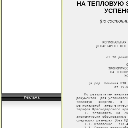
НА ТЕПЛОВУЮ 
УСПЕН
(по состояни
                РЕГИОНАЛЬНАЯ 
             ДЕПАРТАМЕНТ ЦЕН 
                             
                  от 20 декаб
                            О
                   ЭКОНОМИЧЕС
                    НА ТЕПЛОВ
                           УС
         (в ред. Решения РЭК 
                      от 15.0
       По результатам анализа
Реклама
   документов  для установлен
   тепловую   энергию,   в   
   региональной  энергетическ
   тарифов Краснодарского кра
       1.  Установить  на  20
   экономически обоснованные 
   следующих размерах (без НД
       1.1. Отопление - 713,4
       1.2. Горячее водоснабж