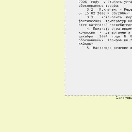
   2006  году  учитывать уста
   обоснованные тарифы.

       3.2.  Исключен. - Реше
   от 15.02.2006 N 30/2006-Т.
       3.3.   Установить  пор
   фактических  температур на
   всех категорий потребителе
       4. Признать утратившим
   комиссии  -  департамента 
   декабря   2004  года  N  8
   обоснованных  тарифов на т
   района".

       5. Настоящее решение в
                             
                             
Сайт упр