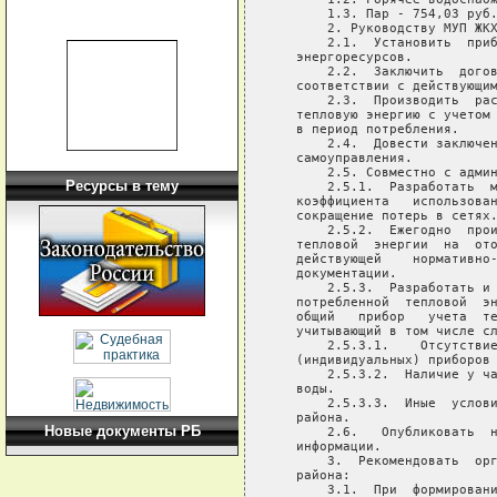
       1.3. Пар - 754,03 руб.
       2. Руководству МУП ЖКХ
       2.1.  Установить  приб
   энергоресурсов.

       2.2.  Заключить  догов
   соответствии с действующим
       2.3.  Производить  рас
   тепловую энергию с учетом 
   в период потребления.

       2.4.  Довести заключен
   самоуправления.

       2.5. Совместно с админ
Ресурсы в тему
       2.5.1.  Разработать  м
   коэффициента   использован
   сокращение потерь в сетях.
       2.5.2.  Ежегодно  прои
   тепловой  энергии  на  ото
   действующей    нормативно-
   документации.

       2.5.3.  Разработать и 
   потребленной  тепловой  эн
   общий   прибор   учета  те
   учитывающий в том числе сл
       2.5.3.1.    Отсутствие
   (индивидуальных) приборов 
       2.5.3.2.  Наличие у ча
   воды.

       2.5.3.3.  Иные  услови
   района.

Новые документы РБ
       2.6.   Опубликовать  н
   информации.

       3.  Рекомендовать  орг
   района:

       3.1.  При  формировани