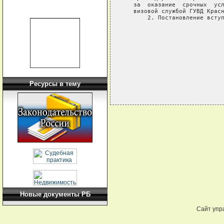
   за  оказание  срочных  усл
   визовой службой ГУВД Красн
       2. Постановление вступ
                             
                             
                             
Ресурсы в тему
Новые документы РБ
Сайт упр