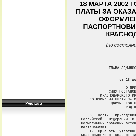
18 МАРТА 2002 
ПЛАТЫ ЗА ОКАЗ
ОФОРМЛЕ
ПАСПОРТНОВИ
КРАСНО
(по состояни
                ГЛАВА АДМИНИС
                             
                     от 13 де
                        О ПРИ
                СИЛУ ПОСТАНОВ
            КРАСНОДАРСКОГО КР
       "О ВЗИМАНИИ ПЛАТЫ ЗА О
Реклама
                 ДОКУМЕНТОВ П
                       ГУВД К
       В   целях   приведения
   Российской   Федерации  и 
   нормативных правовых актов
   постановляю:

       1.  Признать  утративш
   Краснодарского  края от 18