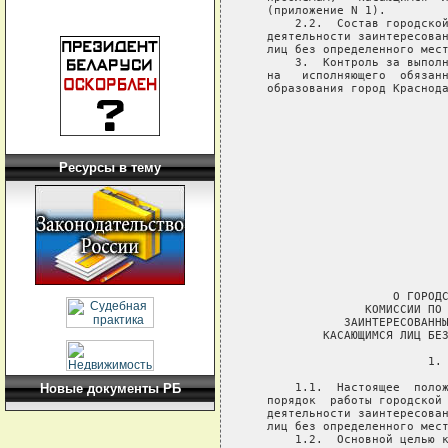
   (приложение N 1).

       2.2.  Состав городской
   деятельности заинтересован
   лиц без определенного мест
       3.  Контроль за выполн
   на   исполняющего  обязанн
   образования город Краснода
                             
                             
                             
Ресурсы в тему
                             
                             
                             
                             
                             
                     О ГОРОДС
                 КОМИССИИ ПО 
              ЗАИНТЕРЕСОВАННЫ
           КАСАЮЩИМСЯ ЛИЦ БЕЗ
                          1. 
       1.1.  Настоящее  полож
Новые документы РБ
   порядок  работы городской 
   деятельности заинтересован
   лиц без определенного мест
       1.2.  Основной целью к