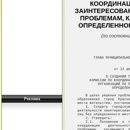
КООРДИНАЦ
ЗАИНТЕРЕСОВА
ПРОБЛЕМАМ, 
ОПРЕДЕЛЕННОГ
(по состояни
           ГЛАВА МУНИЦИПАЛЬНО
                             
                     от 12 де
                 О СОЗДАНИИ Г
         КОМИССИИ ПО КООРДИНА
             ОРГАНИЗАЦИЙ ПО П
                    ОПРЕДЕЛЕН
       В целях решения пробле
Реклама
   образования  город  Красно
   места жительства, постанов
       1.  Создать  городскую
   деятельности заинтересован
   лиц без определенного мест
       2. Утвердить:

       2.1.   Положение  о  г
   координации    деятельност
   проблемам,   касающимся  л