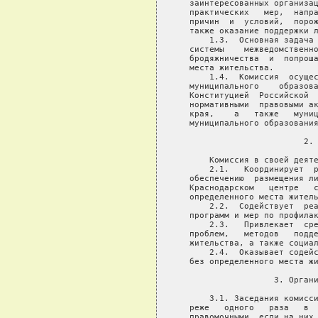
   заинтересованных организац
   практических   мер,  напра
   причин  и  условий,  порож
   также оказание поддержки л
       1.3.  Основная задача 
   системы    межведомственно
   бродяжничества  и  попроша
   места жительства.

       1.4.  Комиссия  осущес
   муниципального    образова
   Конституцией  Российской  
   нормативными  правовыми ак
   края,    а   также   муниц
   муниципального образования
                          2. 
       Комиссия в своей деяте
       2.1.   Координирует  р
   обеспечению  размещения ли
   Краснодарском   центре   с
   определенного места житель
       2.2.  Содействует  реа
   программ и мер по профилак
       2.3.   Привлекает  сре
   проблем,   методов   подде
   жительства, а также социал
       2.4.  Оказывает содейс
   без определенного места жи
                    3. Органи
       3.1. Заседания комисси
   реже   одного   раза   в  
   правомочными, если на них 