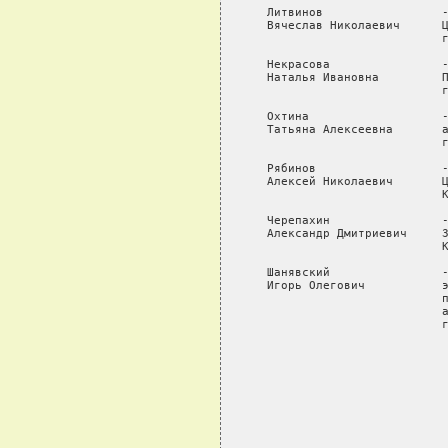
   Литвинов                 -
   Вячеслав Николаевич      Ц
                            г
   Некрасова                -
   Наталья Ивановна         П
                            г
   Охтина                   -
   Татьяна Алексеевна       а
                            г
   Рябинов                  -
   Алексей Николаевич       Ц
                            К
   Черепахин                -
   Александр Дмитриевич     З
                            К
   Шанявский                -
   Игорь Олегович           э
                            п
                            а
                            г
                             
                             
                             
                             
                             