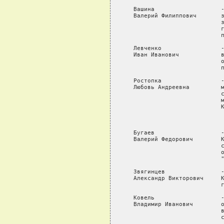
   Вашина                   -
   Валерий Филиппович       з
                            з
                            г
                            п
   Левченко                 -
   Иван Иванович            в
                            о
                            п
   Ростопка                 -
   Любовь Андреевна         м
                            с
                            м
                            К
                             
   Бугаев                   -
   Валерий Федорович        К
                            с
                            о
                            "
   Звягинцев                -
   Александр Викторович     К
                            г
   Ковель                   -
   Владимир Иванович        о
                            в
                            с