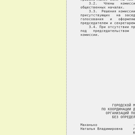
       3.2.   Члены   комисси
   общественных началах.

       3.3.  Решения комиссии
   присутствующих   на  засед
   голосования   и   оформляю
   председателем и секретарем
       3.4. При отсутствии пр
   под   председательством   
   комиссии.

                             
                             
                             
                             
                             
                             
                             
                             
                             
                             
                  ГОРОДСКОЙ М
             ПО КООРДИНАЦИИ Д
               ОРГАНИЗАЦИЙ ПО
                  БЕЗ ОПРЕДЕЛ
   Маханько                 -
   Наталья Владимировна     г
                            К