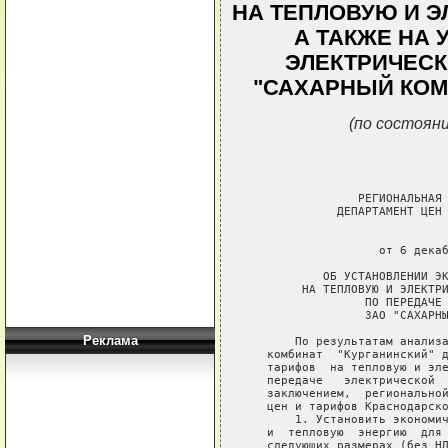
НА ТЕПЛОВУЮ И Э
А ТАКЖЕ НА 
ЭЛЕКТРИЧЕСК
"САХАРНЫЙ КОМ
(по состояни
                РЕГИОНАЛЬНАЯ 
             ДЕПАРТАМЕНТ ЦЕН 
                             
                   от 6 декаб
           ОБ УСТАНОВЛЕНИИ ЭК
        НА ТЕПЛОВУЮ И ЭЛЕКТРИ
                 ПО ПЕРЕДАЧЕ 
                 ЗАО "САХАРНЫ
Реклама
       По результатам анализа
   комбинат  "Курганинский" д
   тарифов  на тепловую и эле
   передаче   электрической  
   заключением,  региональной
   цен и тарифов Краснодарско
       1. Установить экономич
   и  тепловую  энергию  для 
   следующих размерах (без НД