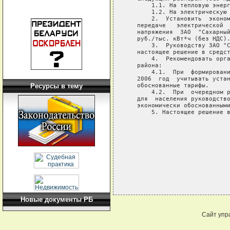
       1.1. На тепловую энерг
       1.2. На электрическую 
       2.  Установить  эконом
   передаче   электрической  
   напряжения  ЗАО  "Сахарный
   руб./тыс. кВт*ч (без НДС).
       3.  Руководству ЗАО "С
   настоящее решение в средст
       4.  Рекомендовать орга
   района:

       4.1.  При  формировани
   2006  год  учитывать устан
   обоснованные тарифы.

Ресурсы в тему
       4.2.  При  очередном р
   для  населения руководство
   экономически обоснованными
       5. Настоящее решение в
                             
                             
Новые документы РБ
Сайт упр