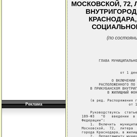
МОСКОВСКОЙ, 72,
ВНУТРИГОРОД
КРАСНОДАРА
СОЦИАЛЬНО
(по состояни
           ГЛАВА МУНИЦИПАЛЬНО
                             
                     от 1 дек
                 О ВКЛЮЧЕНИИ 
           РАСПОЛОЖЕННОГО ПО 
       В ПРИКУБАНСКОМ ВНУТРИГ
               В ЖИЛИЩНЫЙ ФОН
       (в ред. Распоряжения г
Реклама
                         от 1
       Руководствуясь  статье
   189-ФЗ   "О   введении  в 
   Федерации":

       1.  Включить  муниципа
   Московской,  72,  литера  
   города Краснодара, в жилищ
       2.  Департаменту муниц