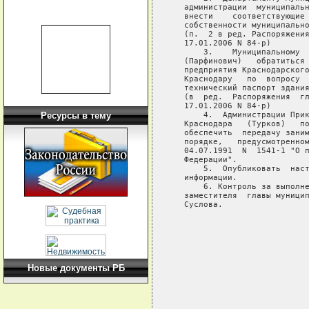
   администрации  муниципальн
   внести    соответствующие 
   собственности муниципально
   (п.  2 в ред. Распоряжения
   17.01.2006 N 84-р)

       3.    Муниципальному  
   (Парфинович)   обратиться 
   предприятия Краснодарского
   Краснодару   по  вопросу  
   технический паспорт здания
   (в  ред.  Распоряжения  гл
   17.01.2006 N 84-р)

       4.  Администрации Прик
Ресурсы в тему
   Краснодара   (Турков)   по
   обеспечить  передачу заним
   порядке,   предусмотренном
   04.07.1991  N  1541-1 "О п
   Федерации".

       5.  Опубликовать  наст
   информации.

       6. Контроль за выполне
   заместителя  главы муницип
   Суслова.

                             
                             
                             
Новые документы РБ