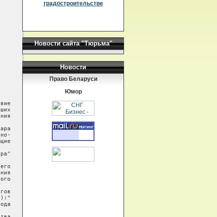
градостроительстве
Новости сайта "Тюрьма"
Новости
Право Беларуси
Юмор
вие

ших

ния

ара

но-

щие

ра"

его

ния

ого

гов

):"

ода

тва
