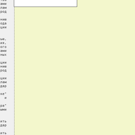
ами

лам

род

нию

ода

ции

ью,

ия,

ого

ами

ных

ции

нию

род

ции

лам

дар

ке"

  и

ра"

ыми

ить

дар

ить
