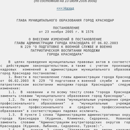
(по состоянию на 10 июля 2006 года)
<<< Назад
         ГЛАВА МУНИЦИПАЛЬНОГО ОБРАЗОВАНИЯ ГОРОД КРАСНОДАР

                           ПОСТАНОВЛЕНИЕ

                    от 23 ноября 2005 г. N 1576

               О ВНЕСЕНИИ ИЗМЕНЕНИЙ В ПОСТАНОВЛЕНИЕ

        ГЛАВЫ АДМИНИСТРАЦИИ ГОРОДА КРАСНОДАРА ОТ 06.02.2003

           N 229 "О ПОДГОТОВКЕ К ВОЕННОЙ СЛУЖБЕ И ВОЕННО

                ПАТРИОТИЧЕСКОМ ВОСПИТАНИИ МОЛОДЕЖИ

                        ГОРОДА КРАСНОДАРА"

     В  целях приведения муниципальных правовых актов в соответст
 с  действующим  законодательством, а также  с  учетом  произошед
 кадровых   изменений  в  администрации  муниципального  образова
 город Краснодар постановляю:

     1. Внести в постановление главы администрации города Краснод
 от  06.02.2003  N  229  "О подготовке к военной  службе  и  воен
 патриотическом  воспитании  молодежи города  Краснодара"  следую
изменения:

     1.1.  В  названии  и по всему тексту слова "города  Краснода
 заменить словами "муниципального образования город Краснодар".

     1.2.  По  всему тексту слова "муниципальные учреждения средн
 профессионального   образования"   и   "муниципальные    учрежде
 начального    профессионального   и   среднего    профессиональн
 образования" в соответствующих падежах исключить.

     1.3.  В пункте 1 слова "Администрациям административных окру
 города   Краснодара   (Кудинов,  Клименко,  Сидоренко,   Новиков
 заменить  словами  "Администрациям внутригородских  округов  гор
 Краснодара (Кудинов, Лыбанев, Сидоренко, Турков):".

     1.4.   В   пункте  2  слова  "Управлению  по  делам  казачес