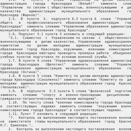
 администрации   города   Краснодара   (Вялый)"   заменить   слов
 "Управлению  по связям с общественностью, военнослужащими  и  де
 казачества    администрации   муниципального   образования    го
 Краснодар (Жарков)".

     1.5.  В  пункте  3,  подпункте 6.3 пункта 6  слова  "Управле
 общего   и   профессионального  образования  администрации   гор
 Краснодара"  заменить словами "Управлению образования администра
 муниципального образования город Краснодар".

     1.6. Подпункт 3.1 пункта 3 изложить в следующей редакции:

     "3.1.  Совместно  с  Управлением по связям  с  общественност
 военнослужащими  и  делам казачества, Управлением  здравоохранен
 комитетом    по   делам   молодежи   администрации   муниципальн
 образования  город  Краснодар, окружными,  военными  комиссариат
 города  Краснодара ежегодно проводить проверки работы  объединен
 учебных пунктов подготовки по основам военной службы.".

     1.7. В пункте 4 слова "Управлению здравоохранения администра
 города   Краснодара   (Щепотин)"   заменить   словами   "Управле
 здравоохранения  администрации  муниципального  образования   го
 Краснодар (Охтина)".

     1.8. В пункте 5 слова "Комитету по делам молодежи администра
 города Краснодара (Соколенко)" заменить словами "Комитету по  де
 молодежи  администрации муниципального образования город  Красно
(Чепилевский)".

     1.9.  В  подпункте  5.3 пункта 5 слова "физической  подготов
 заменить   словами  "спорту  и  военно-прикладным   дисциплинам 
 гражданско-патриотическому воспитанию молодежи".

     1.10.  По тексту слова "военные комиссариаты города Краснода
 в  соответствующих  падежах  заменить словами  "окружными  военн
 комиссариатами города Краснодара" в соответствующих падежах.

     1.11. Пункт 7 изложить в следующей редакции:

     "7.  Контроль за выполнением настоящего постановления возлож
 на  заместителя  главы муниципального образования  город  Красно
Н.Г. Ермолова.".

     2.  Контроль за выполнением настоящего постановления  возлож