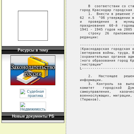
       В  соответствии со ста
   город Краснодар городская 
       1.  Внести в решение г
   62  п.5  "Об утверждении м
   и   проведения   в   муниц
   празднования  60-й  годовщ
   1941 - 1945 годов на 2005 
       строку  26  приложения
   редакции:

   --------------------------
   ¦Краснодарская городская о
Ресурсы в тему
   ¦ветеранов войны, труда, В
   ¦охранительных органов адм
   ¦ного образования город Кр
   ¦нистрации"               
   L-------------------------
       2.   Настоящее   решен
   информации.

       3.  Контроль  за  выпо
   комитет    городской   Дум
   самоуправления,    казачес
   военнослужащих, миграции, 
   (Терюхов).

                             
                             
                             
Новые документы РБ