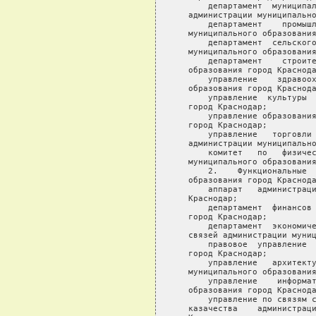
       департамент  муниципал
   администрации муниципально
       департамент    промышл
   муниципального образования
       департамент  сельского
   муниципального образования
       департамент    строите
   образования город Краснода
       управление    здравоох
   образования город Краснода
       управление  культуры  
   город Краснодар;

       управление образования
   город Краснодар;

       управление   торговли 
   администрации муниципально
       комитет   по   физичес
   муниципального образования
       2.    Функциональные  
   образования город Краснода
       аппарат   администраци
   Краснодар;

       департамент  финансов 
   город Краснодар;

       департамент  экономиче
   связей администрации муниц
       правовое  управление  
   город Краснодар;

       управление   архитекту
   муниципального образования
       управление    информат
   образования город Краснода
       управление по связям с
   казачества    администраци