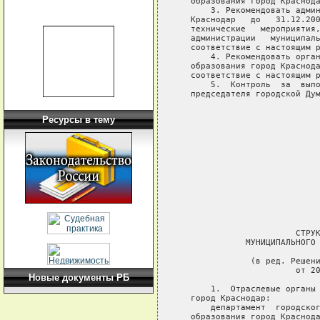
   образования город Краснода
       3. Рекомендовать админ
   Краснодар   до   31.12.200
   технические   мероприятия,
   администрации   муниципаль
   соответствие с настоящим р
       4. Рекомендовать орган
   образования город Краснода
   соответствие с настоящим р
       5.  Контроль  за  выпо
   председателя городской Дум
                             
Ресурсы в тему
                             
                             
                             
                             
                             
                             
                        СТРУК
              МУНИЦИПАЛЬНОГО 
               (в ред. Решени
                        от 20
Новые документы РБ
       1.  Отраслевые органы 
   город Краснодар:

       департамент  городског
   образования город Краснода