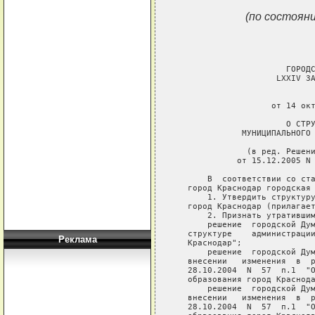
(по состояни
                       ГОРОДС
                     LXXIV ЗА
                             
                    от 14 окт
                       О СТРУ
              МУНИЦИПАЛЬНОГО 
               (в ред. Решени
             от 15.12.2005 N 
       В  соответствии со ста
   город Краснодар городская 
       1. Утвердить структуру
   город Краснодар (прилагает
       2. Признать утратившим
       решение  городской Дум
   структуре    администрации
Реклама
   Краснодар";

       решение  городской Дум
   внесении   изменения  в  р
   28.10.2004  N  57  п.1  "О
   образования город Краснода
       решение  городской Дум
   внесении   изменения  в  р
   28.10.2004  N  57  п.1  "О