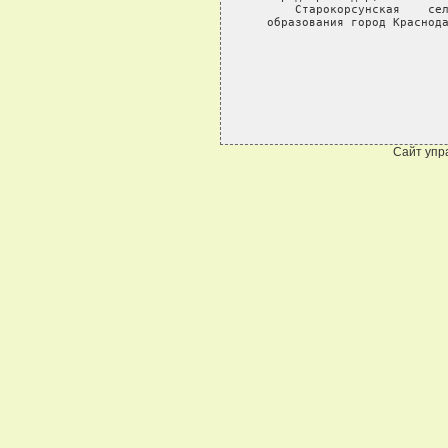
       Старокорсунская    сел
   образования город Краснода
Сайт упр