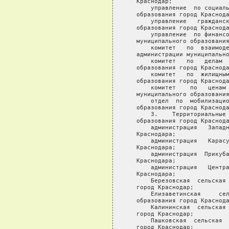
   Краснодар;

       управление  по социаль
   образования город Краснода
       управление   гражданск
   образования город Краснода
       управление  по финансо
   муниципального образования
       комитет   по  взаимоде
   администрации муниципально
       комитет   по   делам  
   образования город Краснода
       комитет   по  жилищным
   образования город Краснода
       комитет    по   ценам 
   муниципального образования
       отдел  по  мобилизацио
   образования город Краснода
       3.    Территориальные 
   образования город Краснода
       администрация   Западн
   Краснодара;

       администрация   Карасу
   Краснодара;

       администрация  Прикуба
   Краснодара;

       администрация   Центра
   Краснодара;

       Березовская  сельская 
   город Краснодар;

       Елизаветинская     сел
   образования город Краснода
       Калининская  сельская 
   город Краснодар;

       Пашковская  сельская  
   город Краснодар;
