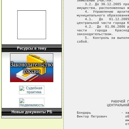
   земельные участки.

       3.2. До 30.12.2005 про
   имущества, расположенных в
       4.  Управлению  архите
   муниципального образования
       4.1.   До   01.12.2005
   центральной части города К
       4.2.  До  01.06.2006 р
   части    города    Краснод
   законодательством.

       5.  Контроль за выполн
   собой.

Ресурсы в тему
                             
                             
                             
                             
                             
                             
                             
                             
                    РАБОЧЕЙ Г
                  ЦЕНТРАЛЬНОЙ
Новые документы РБ
   Бондарь               - за
   Виктор Петрович         об
                           им
                           от