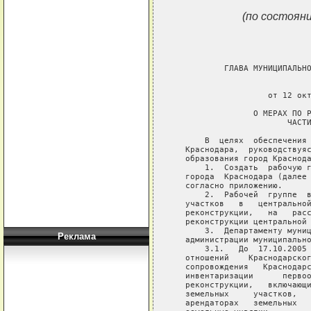
(по состояни
           ГЛАВА МУНИЦИПАЛЬНО
                             
                    от 12 окт
                 О МЕРАХ ПО Р
                        ЧАСТИ
       В  целях  обеспечения 
   Краснодара,  руководствуяс
   образования город Краснода
       1.  Создать  рабочую г
   города  Краснодара (далее 
   согласно приложению.

       2.  Рабочей  группе  в
   участков   в   центральной
   реконструкции,   на   расс
   реконструкции центральной 
       3.  Департаменту муниц
Реклама
   администрации муниципально
       3.1.   До  17.10.2005 
   отношений    Краснодарског
   сопровождения   Краснодарс
   инвентаризации      первоо
   реконструкции,   включающи
   земельных     участков,   
   арендаторах   земельных   