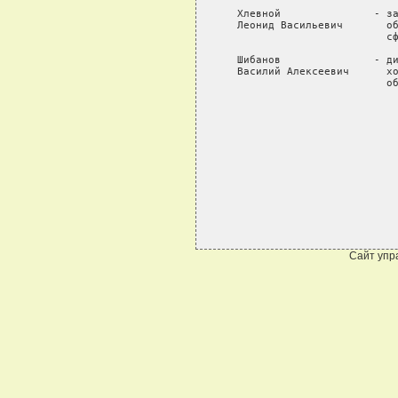
   Хлевной               - за
   Леонид Васильевич       об
                           сф
   Шибанов               - ди
   Василий Алексеевич      хо
                           об
                             
                             
                             
                             
Сайт упр