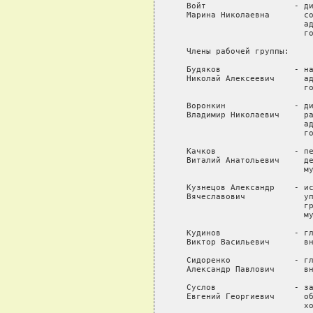
   Войт                  - ди
   Марина Николаевна       со
                           ад
                           го
   Члены рабочей группы:

   Будяков               - на
   Николай Алексеевич      ад
                           го
   Воронкин              - ди
   Владимир Николаевич     ра
                           ад
                           го
   Качков                - пе
   Виталий Анатольевич     де
                           му
   Кузнецов Александр    - ис
   Вячеславович            уп
                           гр
                           му
   Кудинов               - гл
   Виктор Васильевич       вн
   Сидоренко             - гл
   Александр Павлович      вн
   Суслов                - за
   Евгений Георгиевич      об
                           хо