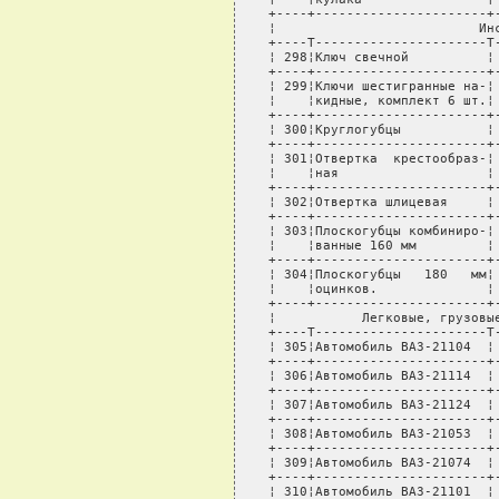
игранные на-¦                 ¦комплект¦   120,00¦
   ¦    ¦кидные, комплект 6 шт.¦                 ¦        ¦         ¦
   +----+----------------------+-----------------+--------+---------+
   ¦ 300¦Круглогубцы           ¦                 ¦штука   ¦    70,00¦
   +----+----------------------+-----------------+--------+---------+
   ¦ 301¦Отвертка  крестообраз-¦                 ¦комплект¦    27,00¦
   ¦    ¦ная                   ¦                 ¦        ¦         ¦
   +----+----------------------+-----------------+--------+---------+
   ¦ 302¦Отвертка шлицевая     ¦                 ¦штука   ¦    12,00¦
   +----+----------------------+-----------------+--------+---------+
   ¦ 303¦Плоскогубцы комбиниро-¦                 ¦штука   ¦    56,00¦
   ¦    ¦ванные 160 мм         ¦                 ¦        ¦         ¦
   +----+----------------------+-----------------+--------+---------+
   ¦ 304¦Плоскогубцы   180   мм¦                 ¦штука   ¦    52,00¦
   ¦    ¦оцинков.              ¦                 ¦        ¦         ¦
   +----+----------------------+-----------------+--------+---------+
   ¦           Легковые, грузовые автомобили и автобусы             ¦
   +----T----------------------T-----------------T--------T---------+
   ¦ 305¦Автомобиль ВАЗ-21104  ¦                 ¦штука   ¦242500,00¦
   +----+----------------------+-----------------+--------+---------+
   ¦ 306¦Автомобиль ВАЗ-21114  ¦                 ¦штука   ¦240500,00¦
   +----+----------------------+-----------------+--------+---------+
   ¦ 307¦Автомобиль ВАЗ-21124  ¦                 ¦штука   ¦243500,00¦
   +----+----------------------+-----------------+--------+---------+
   ¦ 308¦Автомобиль ВАЗ-21053  ¦                 ¦штука   ¦126000,00¦
   +----+----------------------+-----------------+--------+---------+
   ¦ 309¦Автомобиль ВАЗ-21074  ¦                 ¦штука   ¦135000,00¦
   +----+----------------------+-----------------+--------+---------+
   ¦ 310¦Автомобиль ВАЗ-21101  ¦                 ¦штука   ¦234500,00¦
   +----+----------------------+-----------------+--------+---------+
   ¦ 311¦Автомобиль ВАЗ-21140  ¦                 ¦штука   ¦205000,00¦
   +----+----------------------+-----------------+--------+---------+
   ¦ 312¦Автомобиль            ¦                 ¦штука   ¦299500,00¦
   ¦    ¦ГАЗ-2217-104, микроав-¦                 ¦        ¦         ¦
   ¦    ¦тобус  6-мест.,   ГУР,¦                 ¦        ¦         ¦
   ¦    ¦ЗМЗ-406               ¦                 ¦        ¦         ¦
   +----+----------------------+-----------------+--------+---------+
   ¦ 313¦Автомобиль            ¦                 ¦штука   ¦299500,00¦
   ¦    ¦ГАЗ-2217-5104,  микро-¦                 ¦        ¦         ¦
   