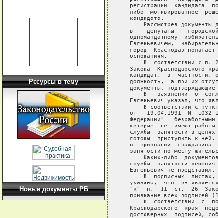
   регистрации  кандидата  по
   либо  мотивированное  реше
   кандидата.

       Рассмотрев документы д
   в    депутаты    городской
   одномандатному  избиратель
   Евгеньевичем,  избирательн
   город  Краснодар полагает 
   основаниям.

       В  соответствии с п. 2
   Закона  Краснодарского кра
   кандидат,  в  частности, о
Ресурсы в тему
   должность,  а при их отсут
   документы, подтверждающие 
       В   заявлении  о  согл
   Евгеньевич указал, что явл
       В соответствии с пункт
   от   19.04.1991  N  1032-1
   Федерации"   безработными 
   которые  не  имеют работы 
   службы  занятости в целях 
   готовы  приступить к ней. 
   о  признании  гражданина  
   занятости по месту жительс
       Каких-либо  документов
   службы  занятости решения 
   Евгеньевич не представил.

       В  подписных  листах, 
   указано,  что  он является
Новые документы РБ
   "к"  п.  11  ст.  26  Зако
   признание всех подписей (1
       В  соответствии  с  по
   Краснодарского  края  недо
   достоверных  подписей, соб