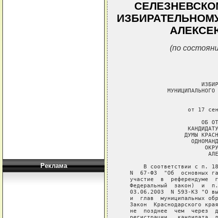
СЕЛЕЗНЕВСКО
ИЗБИРАТЕЛЬНОМУ
АЛЕКСЕ
(по состояни
                        ИЗБИР
              МУНИЦИПАЛЬНОГО 
                             
                    от 17 сен
                        ОБ ОТ
                    КАНДИДАТУ
                   ДУМЫ КРАСН
                     ОДНОМАНД
                         ОКРУ
                          АЛЕ
Реклама
       В соответствии с п. 18
   N  67-ФЗ  "Об  основных га
   участие  в  референдуме  г
   Федеральный  закон)  и  п.
   03.06.2003  N 593-K3 "О вы
   и  глав  муниципальных обр
   Закон  Краснодарского края
   не  позднее  чем  через  д
   регистрации   кандидата  д