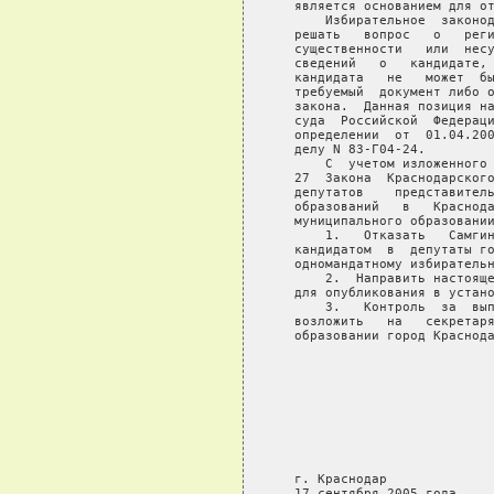
   является основанием для от
       Избирательное  законод
   решать   вопрос   о   реги
   существенности   или  несу
   сведений   о   кандидате, 
   кандидата   не   может  бы
   требуемый  документ либо о
   закона.  Данная позиция на
   суда  Российской  Федераци
   определении  от  01.04.200
   делу N 83-Г04-24.

       С  учетом изложенного 
   27  Закона  Краснодарского
   депутатов    представитель
   образований   в   Краснода
   муниципального образовании
       1.   Отказать   Самгин
   кандидатом  в  депутаты го
   одномандатному избирательн
       2.  Направить настояще
   для опубликования в устано
       3.   Контроль  за  вып
   возложить   на   секретаря
   образовании город Краснода
                             
                             
                             
                             
                             
                             
   г. Краснодар

   17 сентября 2005 года
