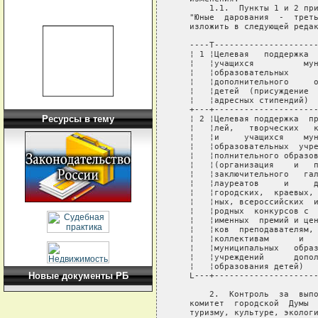
       1.1.  Пункты 1 и 2 при
   "Юные  дарования  -  треть
   изложить в следующей редак
   ----T---------------------
   ¦ 1 ¦Целевая   поддержка  
   ¦   ¦учащихся          мун
   ¦   ¦образовательных      
   ¦   ¦дополнительного     о
   ¦   ¦детей  (присуждение  
   ¦   ¦адресных стипендий)  
   +---+---------------------
Ресурсы в тему
   ¦ 2 ¦Целевая поддержка  пр
   ¦   ¦лей,   творческих   к
   ¦   ¦и     учащихся    мун
   ¦   ¦образовательных  учре
   ¦   ¦полнительного образов
   ¦   ¦(организация    и   п
   ¦   ¦заключительного   гал
   ¦   ¦лауреатов     и     д
   ¦   ¦городских,  краевых, 
   ¦   ¦ных, всероссийских  и
   ¦   ¦родных  конкурсов с  
   ¦   ¦именных  премий и цен
   ¦   ¦ков  преподавателям, 
   ¦   ¦коллективам      и   
   ¦   ¦муниципальных   образ
   ¦   ¦учреждений      допол
   ¦   ¦образования детей)   
Новые документы РБ
   L---+---------------------
       2.  Контроль  за  выпо
   комитет  городской  Думы  
   туризму, культуре, экологи