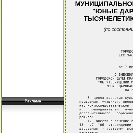
МУНИЦИПАЛЬНО
"ЮНЫЕ ДАР
ТЫСЯЧЕЛЕТИЮ"
(по состояни
                       ГОРОДС
                      LXX ЗАС
                             
                      от 7 ию
                    О ВНЕСЕНИ
           ГОРОДСКОЙ ДУМЫ КРА
            "ОБ УТВЕРЖДЕНИИ М
                "ЮНЫЕ ДАРОВАН
                         НА 2
       В  целях развития куль
Реклама
   поощрения  учащихся, прояв
   научно-исследовательской  
   и    преподавателей   муни
   дополнительного   образова
   решила:

       1.  Внести в решение г
   43  п.7  "Об  утверждении 
   дарования  - третьему тыся
   изменения:
