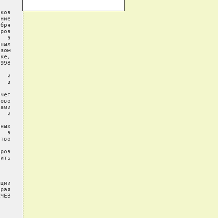
ков

ние

бря

ров

  в

ных

зом

ке,

998

  и

  в

чет

ово

ами

  и

ных

  в

тво

ров

ить

ции

рая

ЧЕВ
