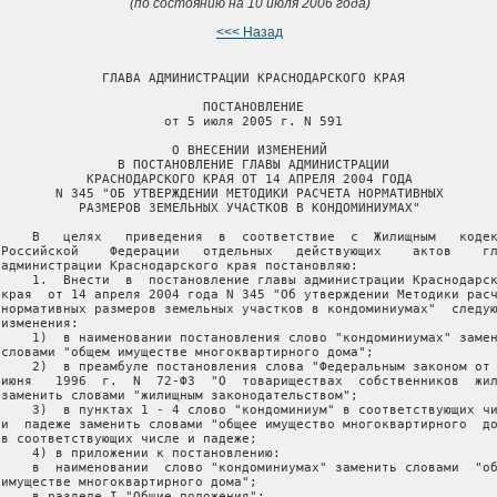
(по состоянию на 10 июля 2006 года)
<<< Назад
              ГЛАВА АДМИНИСТРАЦИИ КРАСНОДАРСКОГО КРАЯ

                           ПОСТАНОВЛЕНИЕ

                      от 5 июля 2005 г. N 591

                       О ВНЕСЕНИИ ИЗМЕНЕНИЙ

                В ПОСТАНОВЛЕНИЕ ГЛАВЫ АДМИНИСТРАЦИИ

            КРАСНОДАРСКОГО КРАЯ ОТ 14 АПРЕЛЯ 2004 ГОДА

        N 345 "ОБ УТВЕРЖДЕНИИ МЕТОДИКИ РАСЧЕТА НОРМАТИВНЫХ

           РАЗМЕРОВ ЗЕМЕЛЬНЫХ УЧАСТКОВ В КОНДОМИНИУМАХ"

     В   целях   приведения  в  соответствие  с  Жилищным   кодек
 Российской    Федерации   отдельных   действующих    актов    гл
 администрации Краснодарского края постановляю:

     1.  Внести  в  постановление главы администрации Краснодарск
 края  от 14 апреля 2004 года N 345 "Об утверждении Методики расч
 нормативных размеров земельных участков в кондоминиумах"  следую
изменения:

     1)  в наименовании постановления слово "кондоминиумах" замен
 словами "общем имуществе многоквартирного дома";

     2)  в преамбуле постановления слова "Федеральным законом от 
 июня   1996  г.  N  72-ФЗ  "О  товариществах  собственников  жил
 заменить словами "жилищным законодательством";

     3)  в пунктах 1 - 4 слово "кондоминиум" в соответствующих чи
 и  падеже заменить словами "общее имущество многоквартирного  до
 в соответствующих числе и падеже;

     4) в приложении к постановлению:

     в  наименовании  слово "кондоминиумах" заменить словами  "об
 имуществе многоквартирного дома";

     в разделе I "Общие положения":
