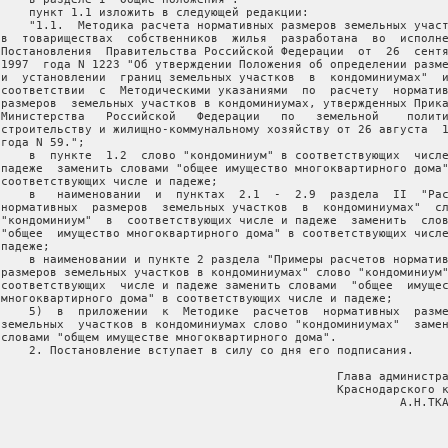
     пункт 1.1 изложить в следующей редакции:

     "1.1.  Методика расчета нормативных размеров земельных участ
 в  товариществах  собственников  жилья  разработана  во  исполне
 Постановления  Правительства Российской Федерации  от  26  сентя
 1997  года N 1223 "Об утверждении Положения об определении разме
 и  установлении  границ земельных участков  в  кондоминиумах"  и
 соответствии  с  Методическими указаниями  по  расчету  норматив
 размеров  земельных участков в кондоминиумах, утвержденных Прика
 Министерства   Российской   Федерации   по   земельной    полити
 строительству и жилищно-коммунальному хозяйству от 26 августа  1
года N 59.";

     в  пункте  1.2  слово "кондоминиум" в соответствующих  числе
 падеже  заменить словами "общее имущество многоквартирного дома"
 соответствующих числе и падеже;

     в   наименовании  и  пунктах  2.1  -  2.9  раздела  II  "Рас
 нормативных  размеров  земельных участков  в  кондоминиумах"  сл
 "кондоминиум"  в  соответствующих числе и падеже  заменить  слов
 "общее  имущество многоквартирного дома" в соответствующих числе
падеже;

     в наименовании и пункте 2 раздела "Примеры расчетов норматив
 размеров земельных участков в кондоминиумах" слово "кондоминиум"
 соответствующих  числе и падеже заменить словами  "общее  имущес
 многоквартирного дома" в соответствующих числе и падеже;

     5)  в  приложении  к  Методике  расчетов  нормативных  разме
 земельных  участков в кондоминиумах слово "кондоминиумах"  замен
 словами "общем имуществе многоквартирного дома".

     2. Постановление вступает в силу со дня его подписания.

                                                 Глава администра
                                                 Краснодарского к
                                                          А.Н.ТКА