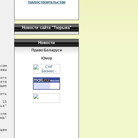
градостроительстве
Новости сайта "Тюрьма"
Новости
Право Беларуси
Юмор
сом

авы

ого

ета

щие

ить

 15

ья"

сле

ма"

щем
