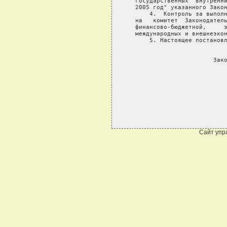
   государственных  внутренни
   2005 год" указанного Закон
       4.  Контроль за выполн
   на   комитет  Законодатель
   финансово-бюджетной,     э
   международных и внешнеэкон
       5. Настоящее постановл
                             
                         Зако
                             
Сайт упр