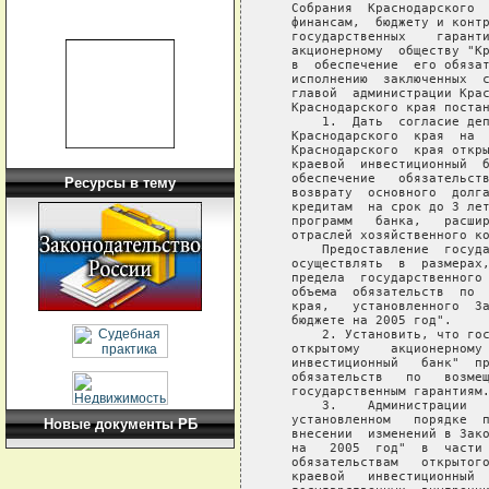
   Собрания  Краснодарского  
   финансам,  бюджету и контр
   государственных    гаранти
   акционерному  обществу "Кр
   в  обеспечение  его обязат
   исполнению  заключенных  с
   главой  администрации Крас
   Краснодарского края постан
       1.  Дать  согласие деп
   Краснодарского  края  на  
   Краснодарского  края откры
   краевой  инвестиционный  б
   обеспечение   обязательств
Ресурсы в тему
   возврату  основного  долга
   кредитам  на срок до 3 лет
   программ   банка,   расшир
   отраслей хозяйственного ко
       Предоставление  госуда
   осуществлять  в  размерах,
   предела  государственного 
   объема  обязательств  по  
   края,   установленного  За
   бюджете на 2005 год".

       2. Установить, что гос
   открытому    акционерному 
   инвестиционный   банк"  пр
   обязательств   по   возмещ
   государственным гарантиям.
       3.    Администрации   
   установленном   порядке  п
Новые документы РБ
   внесении  изменений в Зако
   на   2005  год"  в  части 
   обязательствам   открытого
   краевой   инвестиционный  