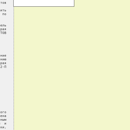
тов

ить

 по

ель

рая

ТОВ

ние

нию

рая

2-П

ого

ена

ным

  и

ки,
