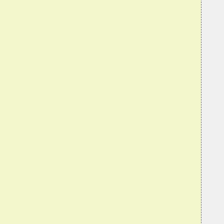
  
  
  
  
  
  
  
  
  
  
  
  
  
  
  
  
  
  
  
  
  
  
  
  
  
  
   
  
  
   
  
  
  
  
  