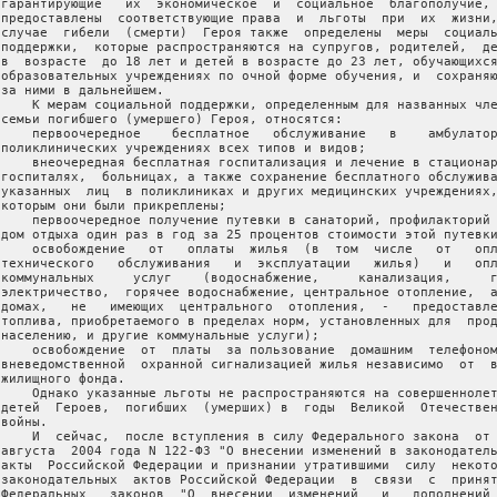
 гарантирующие   их  экономическое  и  социальное  благополучие, 
 предоставлены  соответствующие права  и  льготы  при  их  жизни,
 случае  гибели  (смерти)  Героя также  определены  меры  социаль
 поддержки,  которые распространяются на супругов, родителей,  де
 в  возрасте  до 18 лет и детей в возрасте до 23 лет, обучающихся
 образовательных учреждениях по очной форме обучения, и  сохраняю
 за ними в дальнейшем.

     К мерам социальной поддержки, определенным для названных чле
 семьи погибшего (умершего) Героя, относятся:

     первоочередное    бесплатное   обслуживание   в    амбулатор
 поликлинических учреждениях всех типов и видов;

     внеочередная бесплатная госпитализация и лечение в стационар
 госпиталях,  больницах, а также сохранение бесплатного обслужива
 указанных  лиц  в поликлиниках и других медицинских учреждениях,
 которым они были прикреплены;

     первоочередное получение путевки в санаторий, профилакторий 
 дом отдыха один раз в год за 25 процентов стоимости этой путевки
     освобождение   от   оплаты  жилья  (в  том  числе   от   опл
 технического   обслуживания   и  эксплуатации   жилья)   и   опл
 коммунальных     услуг    (водоснабжение,     канализация,     г
 электричество,  горячее водоснабжение, центральное отопление,  а
 домах,   не   имеющих  центрального  отопления,  -   предоставле
 топлива, приобретаемого в пределах норм, установленных для  прод
 населению, и другие коммунальные услуги);

     освобождение  от  платы  за пользование  домашним  телефоном
 вневедомственной  охранной сигнализацией жилья независимо  от  в
жилищного фонда.

     Однако указанные льготы не распространяются на совершеннолет
 детей  Героев,  погибших  (умерших) в  годы  Великой  Отечествен
войны.

     И  сейчас,  после вступления в силу Федерального закона  от 
 августа  2004 года N 122-ФЗ "О внесении изменений в законодатель
 акты  Российской Федерации и признании утратившими  силу  некото
 законодательных  актов Российской Федерации  в  связи  с  принят
 Федеральных   законов  "О  внесении  изменений   и   дополнений 