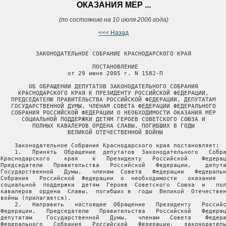
ОКАЗАНИЯ МЕР ...
(по состоянию на 10 июля 2006 года)
<<< Назад
           ЗАКОНОДАТЕЛЬНОЕ СОБРАНИЕ КРАСНОДАРСКОГО КРАЯ

                           ПОСТАНОВЛЕНИЕ

                    от 29 июня 2005 г. N 1582-П

         ОБ ОБРАЩЕНИИ ДЕПУТАТОВ ЗАКОНОДАТЕЛЬНОГО СОБРАНИЯ

      КРАСНОДАРСКОГО КРАЯ К ПРЕЗИДЕНТУ РОССИЙСКОЙ ФЕДЕРАЦИИ,

    ПРЕДСЕДАТЕЛЮ ПРАВИТЕЛЬСТВА РОССИЙСКОЙ ФЕДЕРАЦИИ, ДЕПУТАТАМ

    ГОСУДАРСТВЕННОЙ ДУМЫ, ЧЛЕНАМ СОВЕТА ФЕДЕРАЦИИ ФЕДЕРАЛЬНОГО

    СОБРАНИЯ РОССИЙСКОЙ ФЕДЕРАЦИИ О НЕОБХОДИМОСТИ ОКАЗАНИЯ МЕР

       СОЦИАЛЬНОЙ ПОДДЕРЖКИ ДЕТЯМ ГЕРОЕВ СОВЕТСКОГО СОЮЗА И

          ПОЛНЫХ КАВАЛЕРОВ ОРДЕНА СЛАВЫ, ПОГИБШИХ В ГОДЫ

                    ВЕЛИКОЙ ОТЕЧЕСТВЕННОЙ ВОЙНЫ

     Законодательное Собрание Краснодарского края постановляет:

     1.   Принять  Обращение  депутатов  Законодательного   Собра
 Краснодарского    края    к   Президенту   Российской    Федерац
 Председателю   Правительства   Российской   Федерации,    депута
 Государственной   Думы,   членам  Совета   Федерации   Федеральн
 Собрания   Российской  Федерации  о  необходимости   оказания   
 социальной  поддержки  детям  Героев  Советского  Союза  и   пол
 кавалеров  ордена  Славы,  погибших в  годы  Великой  Отечествен
 войны (прилагается).

     2.   Направить   настоящее  Обращение   Президенту   Российс
 Федерации,   Председателю   Правительства   Российской   Федерац
 депутатам    Государственной   Думы,   членам   Совета    Федера
 Федерального   Собрания   Российской   Федерации,   законодатель