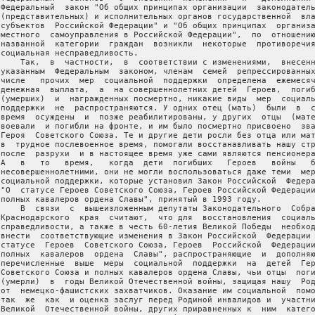
 Федеральный  закон "Об общих принципах организации  законодатель
 (представительных) и исполнительных органов государственной  вла
 субъектов  Российской Федерации" и "Об общих принципах  организа
 местного  самоуправления в Российской Федерации",  по  отношению
 названной  категории  граждан  возникли  некоторые  противоречия
 социальная несправедливость.

     Так,  в  частности,  в  соответствии с изменениями,  внесенн
 указанным  Федеральным  законом, членам  семей  репрессированных
 числе   прочих  мер  социальной  поддержки  определена  ежемесяч
 денежная  выплата,  а  на совершеннолетних детей  Героев,  погиб
 (умерших)  и  награжденных посмертно, никакие виды  мер  социаль
 поддержки  не  распространяются. У одних отец (мать)  были  в  с
 время  осуждены  и  позже реабилитированы, у других  отцы  (мате
 воевали  и погибли на фронте, и им было посмертно присвоено  зва
 Героя  Советского Союза. Те и другие дети росли без отца или мат
 в  трудное послевоенное время, помогали восстанавливать нашу стр
 после  разрухи  и в настоящее время уже сами являются пенсионера
 А   в   то   время,   когда  дети  погибших   Героев   войны   б
 несовершеннолетними, они не могли воспользоваться даже теми  мер
 социальной поддержки, которые установил Закон Российской  Федера
 "О  статусе Героев Советского Союза, Героев Российской Федерации
 полных кавалеров ордена Славы", принятый в 1993 году.

     В  связи  с  вышеизложенным депутаты Законодательного  Собра
 Краснодарского  края  считают,  что для  восстановления  социаль
 справедливости, а также в честь 60-летия Великой Победы  необход
 внести  соответствующие изменения в Закон Российской  Федерации 
 статусе  Героев  Советского Союза, Героев  Российской  Федерации
 полных  кавалеров  ордена  Славы", распространяющие  и  дополняю
 перечисленные  выше  меры  социальной  поддержки  на  детей  Гер
 Советского Союза и полных кавалеров ордена Славы, чьи отцы  поги
 (умерли)  в  годы Великой Отечественной войны, защищая нашу  Род
 от  немецко-фашистских захватчиков. Оказание им социальной  помо
 так  же  как  и оценка заслуг перед Родиной инвалидов и  участни
 Великой  Отечественной войны, других приравненных к  ним  катего