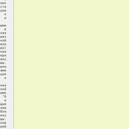
ных

сти

ции

  к

  и

ыми

  в

ная

ших

ной

вое

ри)

ние

ери

ану

ми.

ыли

ами

ции

  и

ния

ной

имо

 "О

  и

щие

оев

бли

ину

щи,

ков

рий
