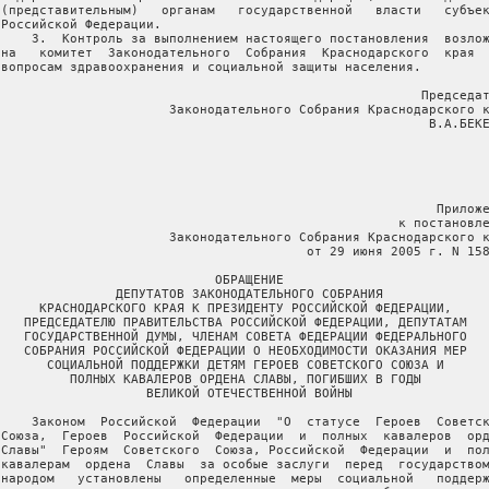
 (представительным)   органам   государственной   власти   субъек
 Российской Федерации.

     3.  Контроль за выполнением настоящего постановления  возлож
 на   комитет  Законодательного  Собрания  Краснодарского  края  
 вопросам здравоохранения и социальной защиты населения.

                                                        Председат
                       Законодательного Собрания Краснодарского к
                                                         В.А.БЕКЕ
                                                          Приложе
                                                     к постановле
                       Законодательного Собрания Краснодарского к
                                         от 29 июня 2005 г. N 158
                             ОБРАЩЕНИЕ

                ДЕПУТАТОВ ЗАКОНОДАТЕЛЬНОГО СОБРАНИЯ

      КРАСНОДАРСКОГО КРАЯ К ПРЕЗИДЕНТУ РОССИЙСКОЙ ФЕДЕРАЦИИ,

    ПРЕДСЕДАТЕЛЮ ПРАВИТЕЛЬСТВА РОССИЙСКОЙ ФЕДЕРАЦИИ, ДЕПУТАТАМ

    ГОСУДАРСТВЕННОЙ ДУМЫ, ЧЛЕНАМ СОВЕТА ФЕДЕРАЦИИ ФЕДЕРАЛЬНОГО

    СОБРАНИЯ РОССИЙСКОЙ ФЕДЕРАЦИИ О НЕОБХОДИМОСТИ ОКАЗАНИЯ МЕР

       СОЦИАЛЬНОЙ ПОДДЕРЖКИ ДЕТЯМ ГЕРОЕВ СОВЕТСКОГО СОЮЗА И

          ПОЛНЫХ КАВАЛЕРОВ ОРДЕНА СЛАВЫ, ПОГИБШИХ В ГОДЫ

                    ВЕЛИКОЙ ОТЕЧЕСТВЕННОЙ ВОЙНЫ

     Законом  Российской  Федерации  "О  статусе  Героев  Советск
 Союза,  Героев  Российской  Федерации  и  полных  кавалеров  орд
 Славы"  Героям  Советского  Союза, Российской  Федерации  и  пол
 кавалерам  ордена  Славы  за особые заслуги  перед  государством
 народом   установлены   определенные  меры  социальной   поддерж