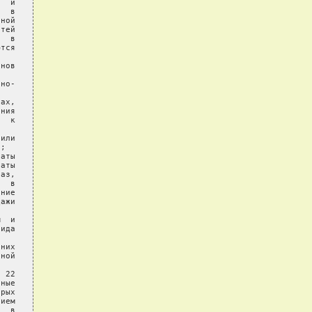
  и

  в

ной

тей

  в

тся

нов

но-

ах,

ния

  к

или

;

аты

аты

аз,

  в

ние

ажи

  и

ида

них

ной

 22

ные

рых

ием

  в
