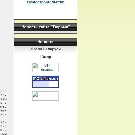
градостроительстве
Новости сайта "Тюрьма"
Новости
Право Беларуси
Юмор
ния

ии,

там

ого

мер

ных

ной

кой

ии,

ции

ным
