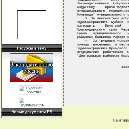
   Законодательного  Собрания
   Андреевну,    врача-педиат
   муниципального  медицинско
   больница" муниципального о
       3. За многолетний добр
   здравоохранения  Кубани  и
   наградить     Почетной    
   Краснодарского  края  Чере
   врача   муниципального   у
   районная больница города К
       4.  За трудовые успехи
   помощи  населению, в честь
Ресурсы в тему
   здравоохранения Крымского 
   медицинских  работников  м
   "Центральная районная боль
                             
                         Зако
                             
Новые документы РБ
Сайт упр