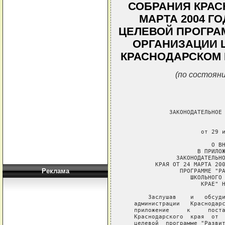
СОБРАНИЯ КРАС
МАРТА 2004 ГО
ЦЕЛЕВОЙ ПРОГРА
ОРГАНИЗАЦИИ 
КРАСНОДАРСКОМ К
(по состояни
             ЗАКОНОДАТЕЛЬНОЕ 
                             
                      от 29 и
                         О ВН
                     В ПРИЛОЖ
               ЗАКОНОДАТЕЛЬНО
         КРАЯ ОТ 24 МАРТА 200
Реклама
                ПРОГРАММЕ "РА
                   ШКОЛЬНОГО 
                      КРАЕ" Н
       Заслушав    и   обсуди
   администрации   Краснодарс
   приложение     к     поста
   Краснодарского  края  от  
   целевой  программе "Развит