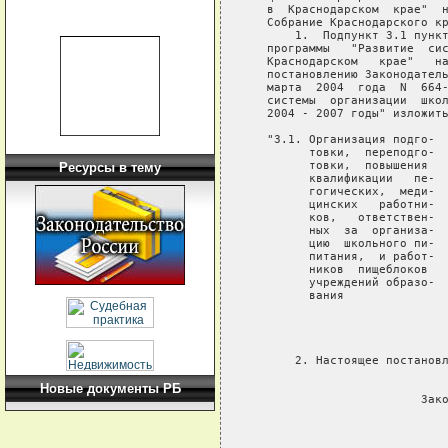
   в  Краснодарском  крае"  н
   Собрание Краснодарского кр
       1.  Подпункт 3.1 пункт
   программы   "Развитие  сис
   Краснодарском   крае"   на
   постановлению Законодатель
   марта  2004  года  N  664-
   системы  организации  школ
   2004 - 2007 годы" изложить
   "3.1. Организация подго-  
         товки,  переподго-  
         товки,  повышения   
Ресурсы в тему
         квалификации   пе-  
         гогических,  меди-  
         цинских   работни-  
         ков,   ответствен-  
         ных  за  организа-  
         цию  школьного пи-  
         питания,  и работ-  
         ников  пищеблоков   
         учреждений образо-  
         вания               
                             
                             
                             
       2. Настоящее постановл
                             
Новые документы РБ
                         Зако
                             