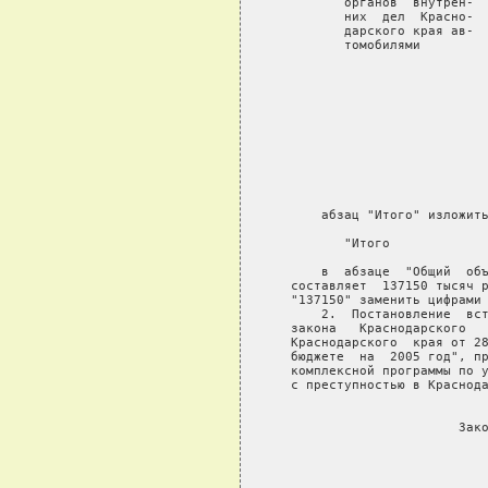
          органов  внутрен-  
          них  дел  Красно-  
          дарского края ав-  
          томобилями         
                             
                             
                             
                             
                             
                             
                             
                             
                             
                             
       абзац "Итого" изложить
          "Итого             
       в  абзаце  "Общий  объ
   составляет  137150 тысяч р
   "137150" заменить цифрами 
       2.  Постановление  вст
   закона   Краснодарского   
   Краснодарского  края от 28
   бюджете  на  2005 год", пр
   комплексной программы по у
   с преступностью в Краснода
                             
                         Зако
                             