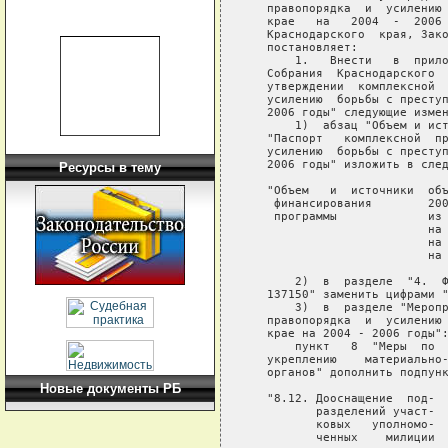
   правопорядка  и  усилению 
   крае   на   2004  -  2006 
   Краснодарского  края, Зако
   постановляет:

       1.   Внести   в  прило
   Собрания  Краснодарского  
   утверждении  комплексной  
   усилению  борьбы с преступ
   2006 годы" следующие измен
       1)  абзац "Объем и ист
   "Паспорт   комплексной  пр
   усилению  борьбы с преступ
   2006 годы" изложить в след
Ресурсы в тему
   "Объем   и  источники  объ
    финансирования        200
    программы             из 
                          на 
                          на 
                          на 
       2)  в  разделе  "4.  Ф
   137150" заменить цифрами "
       3)  в  разделе "Меропр
   правопорядка  и  усилению 
   крае на 2004 - 2006 годы":
       пункт   8  "Меры  по  
   укреплению    материально-
   органов" дополнить подпунк
Новые документы РБ
   "8.12. Дооснащение  под-  
          разделений участ-  
          ковых   уполномо-  
          ченных    милиции  