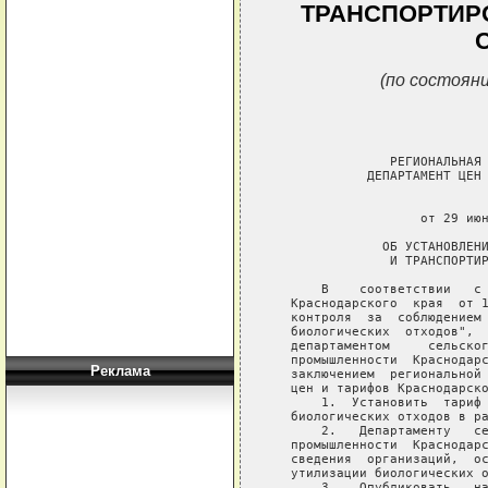
ТРАНСПОРТИР
(по состояни
                РЕГИОНАЛЬНАЯ 
             ДЕПАРТАМЕНТ ЦЕН 
                             
                    от 29 июн
               ОБ УСТАНОВЛЕНИ
                И ТРАНСПОРТИР
       В    соответствии   с 
   Краснодарского  края  от 1
   контроля  за  соблюдением 
   биологических  отходов",  
   департаментом     сельског
   промышленности  Краснодарс
Реклама
   заключением  региональной 
   цен и тарифов Краснодарско
       1.  Установить  тариф 
   биологических отходов в ра
       2.   Департаменту   се
   промышленности  Краснодарс
   сведения  организаций,  ос
   утилизации биологических о
       3.   Опубликовать   на