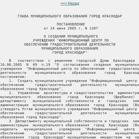
<<< Назад
         ГЛАВА МУНИЦИПАЛЬНОГО ОБРАЗОВАНИЯ ГОРОД КРАСНОДАР

                           ПОСТАНОВЛЕНИЕ

                     от 24 июня 2005 г. N 1307

                     О СОЗДАНИИ МУНИЦИПАЛЬНОГО

                УЧРЕЖДЕНИЯ "ИНФОРМАЦИОННЫЙ ЦЕНТР ПО

            ОБЕСПЕЧЕНИЮ ГРАДОСТРОИТЕЛЬНОЙ ДЕЯТЕЛЬНОСТИ

                    МУНИЦИПАЛЬНОГО ОБРАЗОВАНИЯ

                         ГОРОД КРАСНОДАР"

     В   соответствии  с  решением  городской  Думы  Краснодара  
 16.06.2005  N  69  п.19  "О  согласовании  создания  муниципальн
 учреждения  "Информационный центр по обеспечению  градостроитель
 деятельности    муниципального   образования    город    Краснод
постановляю:

     1.  Создать муниципальное учреждение "Информационный  центр 
 обеспечению     градостроительной    деятельности    муниципальн
 образования город Краснодар".

     2.  Управлению  архитектуры и градостроительства  администра
 муниципального   образования   город   Краснодар    (Щербинин)  
 департаменту   муниципальной  собственности  и   городских   зем
 администрации  муниципального образования  город  Краснодар  (Во
 утвердить Устав муниципального учреждения "Информационный центр 
 обеспечению     градостроительной    деятельности    муниципальн
 образования город Краснодар".

     3  Департаменту муниципальной собственности и городских  зем
 администрации  муниципального образования  город  Краснодар  (Во
 наделить   муниципальное   учреждение  "Информационный   центр  
 обеспечению     градостроительной    деятельности    муниципальн
 образования  город  Краснодар" муниципальным  имуществом  на  пр