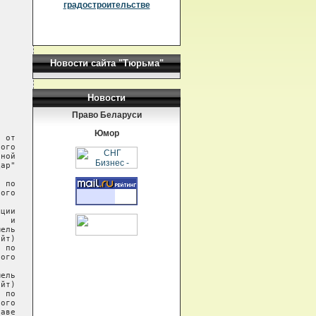
градостроительстве
Новости сайта "Тюрьма"
Новости
Право Беларуси
Юмор
 от

ого

ной

ар"

 по

ого

ции

  и

ель

йт)

 по

ого

ель

йт)

 по

ого

аве
