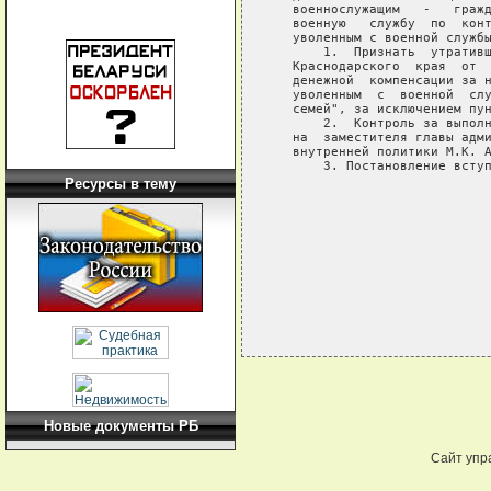
   военнослужащим   -   гражд
   военную   службу  по  конт
   уволенным с военной службы
       1.  Признать  утративш
   Краснодарского  края  от  
   денежной  компенсации за н
   уволенным  с  военной  слу
   семей", за исключением пун
       2.  Контроль за выполн
   на  заместителя главы адми
   внутренней политики М.К. А
       3. Постановление вступ
Ресурсы в тему
                             
                             
                             
Новые документы РБ
Сайт упр