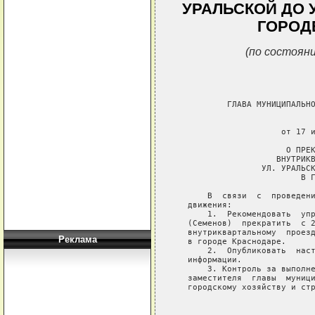
УРАЛЬСКОЙ ДО 
ГОРОД
(по состояни
           ГЛАВА МУНИЦИПАЛЬНО
                             
                      от 17 и
                       О ПРЕК
                     ВНУТРИКВ
                  УЛ. УРАЛЬСК
                          В Г
       В  связи  с  проведени
   движения:

       1.  Рекомендовать  упр
   (Семенов)  прекратить  с 2
   внутриквартальному  проезд
Реклама
   в городе Краснодаре.

       2.  Опубликовать  наст
   информации.

       3. Контроль за выполне
   заместителя  главы  муници
   городскому хозяйству и стр
                             
                             