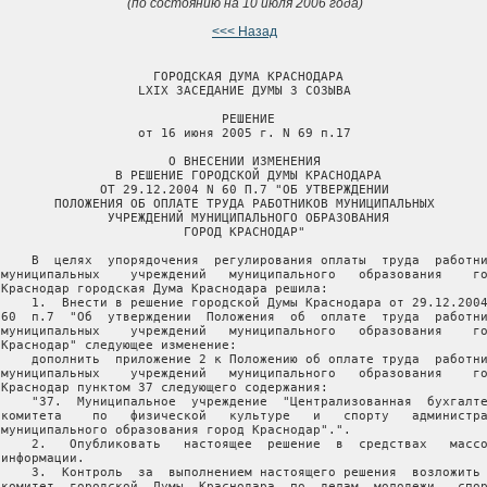
(по состоянию на 10 июля 2006 года)
<<< Назад
                     ГОРОДСКАЯ ДУМА КРАСНОДАРА

                   LXIX ЗАСЕДАНИЕ ДУМЫ 3 СОЗЫВА

                              РЕШЕНИЕ

                   от 16 июня 2005 г. N 69 п.17

                       О ВНЕСЕНИИ ИЗМЕНЕНИЯ

                В РЕШЕНИЕ ГОРОДСКОЙ ДУМЫ КРАСНОДАРА

              ОТ 29.12.2004 N 60 П.7 "ОБ УТВЕРЖДЕНИИ

        ПОЛОЖЕНИЯ ОБ ОПЛАТЕ ТРУДА РАБОТНИКОВ МУНИЦИПАЛЬНЫХ

               УЧРЕЖДЕНИЙ МУНИЦИПАЛЬНОГО ОБРАЗОВАНИЯ

                         ГОРОД КРАСНОДАР"

     В  целях  упорядочения  регулирования оплаты  труда  работни
 муниципальных    учреждений   муниципального   образования    го
 Краснодар городская Дума Краснодара решила:

     1.  Внести в решение городской Думы Краснодара от 29.12.2004
 60  п.7  "Об  утверждении  Положения  об  оплате  труда  работни
 муниципальных    учреждений   муниципального   образования    го
 Краснодар" следующее изменение:

     дополнить  приложение 2 к Положению об оплате труда  работни
 муниципальных    учреждений   муниципального   образования    го
 Краснодар пунктом 37 следующего содержания:

     "37.  Муниципальное  учреждение  "Централизованная  бухгалте
 комитета    по   физической   культуре   и   спорту   администра
 муниципального образования город Краснодар".".

     2.   Опубликовать   настоящее  решение  в  средствах   массо
информации.

     3.  Контроль  за  выполнением настоящего решения  возложить 
 комитет  городской  Думы  Краснодара  по  делам  молодежи,  спор