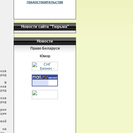
градостроительстве
Новости сайта "Тюрьма"
Новости
Право Беларуси
Юмор
ков

род

  N

ков

род

ков

род

рия

ции

вой

 на

ту,
