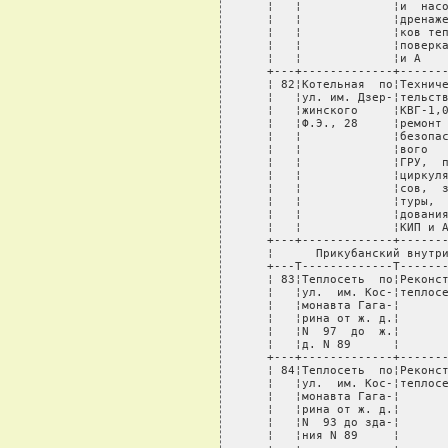
поверка системы  КИП¦              ¦          ¦
   ¦   ¦             ¦и А                 ¦              ¦          ¦
   +---+-------------+--------------------+--------------+----------+
   ¦ 82¦Котельная  по¦Техническое  освиде-¦ОАО "НПО      ¦Сентябрь  ¦
   ¦   ¦ул. им. Дзер-¦тельствование котлов¦"Промавтомати-¦(Ткаченко ¦
   ¦   ¦жинского     ¦КВГ-1,0,  ревизия  и¦ка"           ¦Р.Ю.)     ¦
   ¦   ¦Ф.Э., 28     ¦ремонт    автоматики¦              ¦          ¦
   ¦   ¦             ¦безопасности,  газо-¦              ¦          ¦
   ¦   ¦             ¦вого   оборудования,¦              ¦          ¦
   ¦   ¦             ¦ГРУ,  питательных  и¦              ¦          ¦
   ¦   ¦             ¦циркуляционных насо-¦              ¦          ¦
   ¦   ¦             ¦сов,  запорной арма-¦              ¦          ¦
   ¦   ¦             ¦туры,  электрообору-¦              ¦          ¦
   ¦   ¦             ¦дования, теплотрасс,¦              ¦          ¦
   ¦   ¦             ¦КИП и А             ¦              ¦          ¦
   +---+-------------+--------------------+--------------+----------+
   ¦      Прикубанский внутригородской округ города Краснодара      ¦
   +---T-------------T--------------------T--------------T----------+
   ¦ 83¦Теплосеть  по¦Реконструкция 85   м¦ОАО   "Красно-¦Июль  (Ко-¦
   ¦   ¦ул.  им. Кос-¦теплосети           ¦дартеплоэнер- ¦валев     ¦
   ¦   ¦монавта Гага-¦                    ¦го"           ¦А.И.)     ¦
   ¦   ¦ри