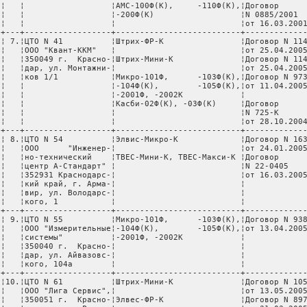
 ¦   ¦                  ¦АМС-100Ф(К),     -110Ф(К),¦Договор      
 ¦   ¦                  ¦-200Ф(К)                  ¦N 0885/2001  
 ¦   ¦                  ¦                          ¦от 16.03.2001
 +---+------------------+--------------------------+-------------
 ¦ 7.¦ЦТО N 41          ¦Штрих-ФР-К                ¦Договор N 114
 ¦   ¦ООО "Квант-ККМ"   ¦                          ¦от 25.04.2005
 ¦   ¦350049 г.  Красно-¦Штрих-Мини-К              ¦Договор N 114
 ¦   ¦дар, ул. Монтажни-¦                          ¦от 25.04.2005
 ¦   ¦ков 1/1           ¦Микро-101Ф,      -103Ф(К),¦Договор N 973
 ¦   ¦                  ¦-104Ф(К),        -105Ф(К),¦от 11.04.2005
 ¦   ¦                  ¦-2001Ф, -2002К            ¦             
 ¦   ¦                  ¦Касби-02Ф(К), -03Ф(К)     ¦Договор      
 ¦   ¦                  ¦                          ¦N 725-К      
 ¦   ¦                  ¦                          ¦от 28.10.2004
 +---+------------------+--------------------------+-------------
 ¦ 8.¦ЦТО N 54          ¦Элвис-Микро-К             ¦Договор N 163
 ¦   ¦ООО      "Инженер-¦                          ¦от 24.01.2005
 ¦   ¦но-технический    ¦ТВЕС-Мини-К, ТВЕС-Макси-К ¦Договор      
 ¦   ¦центр А-Стандарт" ¦                          ¦N 22-0405    
 ¦   ¦352931 Краснодарс-¦                          ¦от 16.03.2005
 ¦   ¦кий край, г. Арма-¦                          ¦             
 ¦   ¦вир, ул. Володарс-¦                          ¦             
 ¦   ¦кого, 1           ¦                          ¦             
 +---+------------------+--------------------------+-------------
 ¦ 9.¦ЦТО N 55          ¦Микро-101Ф,      -103Ф(К),¦Договор N 938
 ¦   ¦ООО "Измерительные¦-104Ф(К),        -105Ф(К),¦от 13.04.2005
 ¦   ¦системы"          ¦-2001Ф, -2002К            ¦             
 ¦   ¦350040 г.  Красно-¦                          ¦             
 ¦   ¦дар, ул. Айвазовс-¦                          ¦             
 ¦   ¦кого, 104а        ¦                          ¦             
 +---+------------------+--------------------------+-------------
 ¦10.¦ЦТО N 61          ¦Штрих-Мини-К              ¦Договор N 105
 ¦   ¦ООО "Лига Сервис",¦                          ¦от 13.05.2005
 ¦   ¦350051 г.  Красно-¦Элвес-ФР-К                ¦Договор N 897