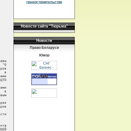
градостроительстве
Новости сайта "Тюрьма"
Новости
Право Беларуси
Юмор
авы

 "О

ров

  в

ами

ЦТО

ами

  в

вым

рая

ров

сти

нта

БЕЙ
