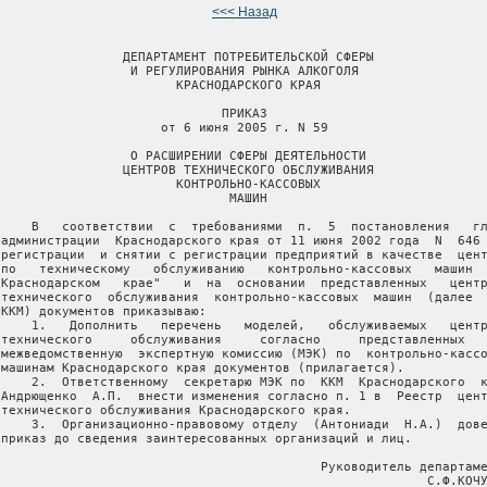
<<< Назад
                 ДЕПАРТАМЕНТ ПОТРЕБИТЕЛЬСКОЙ СФЕРЫ

                  И РЕГУЛИРОВАНИЯ РЫНКА АЛКОГОЛЯ

                        КРАСНОДАРСКОГО КРАЯ

                              ПРИКАЗ

                      от 6 июня 2005 г. N 59

                  О РАСШИРЕНИИ СФЕРЫ ДЕЯТЕЛЬНОСТИ

                 ЦЕНТРОВ ТЕХНИЧЕСКОГО ОБСЛУЖИВАНИЯ

                        КОНТРОЛЬНО-КАССОВЫХ

                               МАШИН

     В   соответствии  с  требованиями  п.  5  постановления   гл
 администрации  Краснодарского края от 11 июня 2002 года  N  646 
 регистрации  и снятии с регистрации предприятий в качестве  цент
 по   техническому   обслуживанию   контрольно-кассовых   машин  
 Краснодарском   крае"   и  на  основании  представленных   центр
 технического  обслуживания  контрольно-кассовых  машин  (далее  
 ККМ) документов приказываю:

     1.   Дополнить   перечень   моделей,   обслуживаемых   центр
 технического     обслуживания     согласно     представленных   
 межведомственную  экспертную комиссию (МЭК) по  контрольно-кассо
 машинам Краснодарского края документов (прилагается).

     2.  Ответственному  секретарю МЭК по  ККМ  Краснодарского  к
 Андрющенко  А.П.  внести изменения согласно п. 1 в  Реестр  цент
 технического обслуживания Краснодарского края.

     3.  Организационно-правовому отделу  (Антониади  Н.А.)  дове
 приказ до сведения заинтересованных организаций и лиц.

                                           Руководитель департаме
                                                         С.Ф.КОЧУ