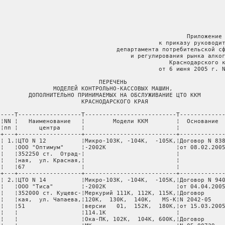
                                                      Приложение 
                                              к приказу руководит
                                  департамента потребительской сф
                                      и регулирования рынка алког
                                                 Краснодарского к
                                              от 6 июня 2005 г. N
                             ПЕРЕЧЕНЬ

                МОДЕЛЕЙ КОНТРОЛЬНО-КАССОВЫХ МАШИН,

         ДОПОЛНИТЕЛЬНО ПРИНИМАЕМЫХ НА ОБСЛУЖИВАНИЕ ЦТО ККМ

                        КРАСНОДАРСКОГО КРАЯ

 ----T------------------T--------------------------T-------------
 ¦NN ¦   Наименование   ¦        Модели ККМ        ¦  Основание  
 ¦пп ¦      центра      ¦                          ¦             
 +---+------------------+--------------------------+-------------
 ¦ 1.¦ЦТО N 12          ¦Микро-103К, -104К,  -105К,¦Договор N 838
 ¦   ¦ООО "Оптимум"     ¦-2002К                    ¦от 08.02.2005
 ¦   ¦352250 ст.  Отрад-¦                          ¦             
 ¦   ¦ная,  ул. Красная,¦                          ¦             
 ¦   ¦67                ¦                          ¦             
 +---+------------------+--------------------------+-------------
 ¦ 2.¦ЦТО N 14          ¦Микро-103К, -104К,  -105К,¦Договор N 940
 ¦   ¦ООО "Тиса"        ¦-2002К                    ¦от 04.04.2005
 ¦   ¦352000 ст. Кущевс-¦Меркурий 111К, 112К, 115К,¦Договор      
 ¦   ¦кая,  ул. Чапаева,¦120К,  130К,  140К,   MS-К¦N 2042-05    
 ¦   ¦51                ¦версии   01,  152К,  180К,¦от 15.03.2005
 ¦   ¦                  ¦114.1К                    ¦             
 ¦   ¦                  ¦Ока-ПК, 102К,  104К, 600К,¦Договор      