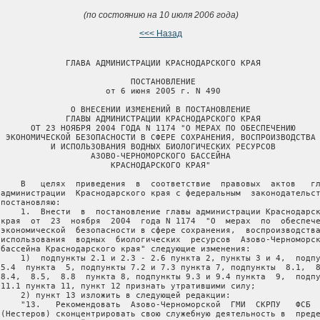
(по состоянию на 10 июля 2006 года)
<<< Назад
              ГЛАВА АДМИНИСТРАЦИИ КРАСНОДАРСКОГО КРАЯ

                           ПОСТАНОВЛЕНИЕ

                      от 6 июня 2005 г. N 490

               О ВНЕСЕНИИ ИЗМЕНЕНИЙ В ПОСТАНОВЛЕНИЕ

              ГЛАВЫ АДМИНИСТРАЦИИ КРАСНОДАРСКОГО КРАЯ

       ОТ 23 НОЯБРЯ 2004 ГОДА N 1174 "О МЕРАХ ПО ОБЕСПЕЧЕНИЮ

  ЭКОНОМИЧЕСКОЙ БЕЗОПАСНОСТИ В СФЕРЕ СОХРАНЕНИЯ, ВОСПРОИЗВОДСТВА

           И ИСПОЛЬЗОВАНИЯ ВОДНЫХ БИОЛОГИЧЕСКИХ РЕСУРСОВ

                   АЗОВО-ЧЕРНОМОРСКОГО БАССЕЙНА

                       КРАСНОДАРСКОГО КРАЯ"

     В   целях  приведения  в  соответствие  правовых  актов   гл
 администрации  Краснодарского края с федеральным  законодательст
постановляю:

     1.  Внести  в  постановление главы администрации Краснодарск
 края  от  23  ноября  2004  года N 1174  "О  мерах  по  обеспече
 экономической  безопасности в сфере сохранения,  воспроизводства
 использования  водных  биологических  ресурсов  Азово-Черноморск
 бассейна Краснодарского края" следующие изменения:

     1)  подпункты 2.1 и 2.3 - 2.6 пункта 2, пункты 3 и 4,  подпу
 5.4  пункта  5, подпункты 7.2 и 7.3 пункта 7, подпункты  8.1,  8
 8.4,  8.5,  8.8  пункта 8, подпункты 9.3 и 9.4 пункта  9,  подпу
 11.1 пункта 11, пункт 12 признать утратившими силу;

     2) пункт 13 изложить в следующей редакции:

     "13.   Рекомендовать  Азово-Черноморской  ГМИ  СКРПУ   ФСБ  
 (Нестеров) сконцентрировать свою служебную деятельность в  преде