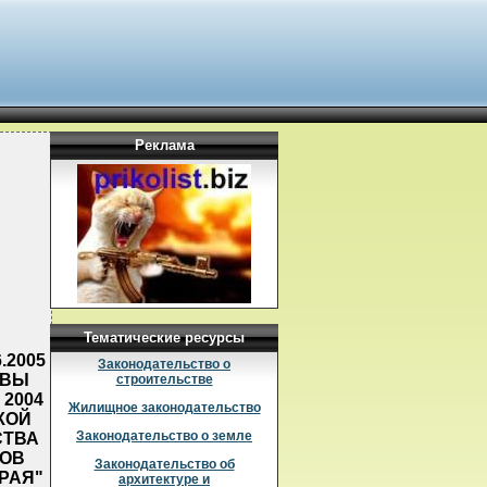
Реклама
Тематические ресурсы
.2005
Законодательство о
АВЫ
строительстве
2004
Жилищное законодательство
КОЙ
Законодательство о земле
СТВА
СОВ
Законодательство об
РАЯ"
архитектуре и