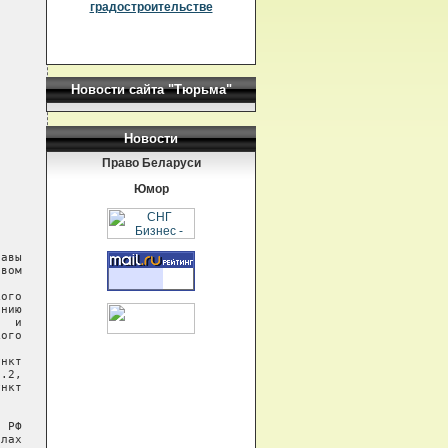
градостроительстве
Новости сайта "Тюрьма"
Новости
Право Беларуси
Юмор
авы

вом

ого

нию

  и

ого

нкт

.2,

нкт

 РФ

лах
